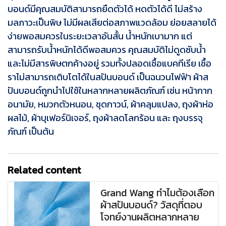
บอนด์มีคุณสมบัติสามารถยืดตัวได้ หดตัวได้ดี ไม่สร้าง
มลภาวะเป็นพิษ ไม่มีผลเสียต่อสภาพแวดล้อม ย่อยสลายได้
ง่ายพอสมควรในระยะเวลาอันสั้น น้ำหนักเบามาก แต่
สามารถรับน้ำหนักได้ดีพอสมควร คุณสมบัติไม่ดูดซับน้ำ
และไม่มีสารพิษตกค้างอยู่ รวมทั้งปลอดเชื้อแบคทีเรีย เชื้อ
ราไม่สามารถเติบโตได้ในสปันบอนด์ เป็นฉนวนไฟฟ้า ผ้าส
ปันบอนด์ถูกนำไปใช้ในหลากหลายผลิตภัณฑ์ เช่น หน้ากาก
อนามัย, หมวกตัวหนอน, ชุดกาวน์, ผ้าคลุมแปลง, ถุงผ้าห่อ
ผลไม้, ผ้าบุเฟอร์นิเจอร์, ถุงผ้าลดโลกร้อน และ ถุงบรรจุ
ภัณฑ์ เป็นต้น
Related content
Grand Wang ทำไมต้องเลือก
ผ้าสปันบอนด์? วัสดุที่ตอบ
โจทย์งานผลิตหลากหลาย