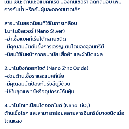
เติม เช่น: ต้านเชื้อแบคทีเรีย ป้องกันเชื้อรา ลดกลิ่นอับ เพิ่ม
การกันน้ำ หรือกันฝุ่นละอองขนาดเล็ก
สารนาโนยอดนิยมที่ใช้ในการเคลือบ
1.นาโนซิลเวอร์ (Nano Silver)
-ฆ่าเชื้อแบคทีเรียได้หลายชนิด
-มีคุณสมบัติยับยั้งการเจริญเติบโตของจุลินทรีย์
-นิยมใช้ในหน้ากากอนามัย เสื้อผ้า และผ้าปิดแผล
2.นาโนซิงก์ออกไซด์ (Nano Zinc Oxide)
-ช่วยต้านเชื้อราและแบคทีเรีย
-มีคุณสมบัติป้องกันรังสียูวีด้วย
-ใช้ในชุดแพทย์หรืออุปกรณ์กันฝุ่น
3.นาโนไทเทเนียมไดออกไซด์ (Nano TiO₂)
ต้านเชื้อโรค และสามารถย่อยสลายสารอินทรีย์บางชนิดเมื่อ
โดนแสง