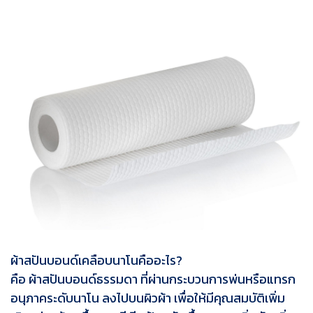
ผ้าสปันบอนด์เคลือบนาโนคืออะไร?
คือ ผ้าสปันบอนด์ธรรมดา ที่ผ่านกระบวนการพ่นหรือแทรก
อนุภาคระดับนาโน ลงไปบนผิวผ้า เพื่อให้มีคุณสมบัติเพิ่ม