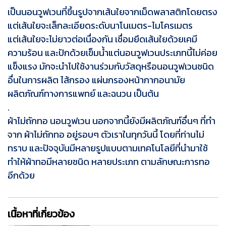
เป็นนอนวูฟเวนที่ขึ้นรูปจากเส้นใยจากเม็ดพลาสติกโดยตรง
แต่เส้นใยจะเล็กละเอียดระดับนาโนเมตร-ไมโครเมตร
แต่เส้นใยจะไม่ยาวต่อเนื่องกัน เชื่อมยึดเส้นใยด้วยเคมี
ความร้อน และปักด้วยเข็มน้ำแต่นอนวูฟเวนประเภทนี้ไม่ค่อย
แข็งแรง มักจะนำไปใช้งานร่วมกับวัสดุหรือนอนวูฟเวนชนิด
อื่นในการผลิต ไส้กรอง แผ่นกรองหน้ากากอนามัย
ผลิตภัณฑ์ทางการแพทย์ และฉนวน เป็นต้น
.
ผ้าไม่ถักทอ นอนวูฟเวน นอกจากนี้ยังมีผลิตภัณฑ์อื่นๆ ที่ทำ
จาก ผ้าไม่ถักทอ อยู่รอบๆ ตัวเราในทุกวันนี้ โดยที่ท่านไม่
ทราบ และปัจจุบันมีหลายรูปแบบตามเทคโนโลยีที่นำมาใช้
ทำให้ผ้าทอมีหลายชนิด หลายประเภท ตามลักษณะการทอ
อีกด้วย
เนื้อหาที่เกี่ยวข้อง