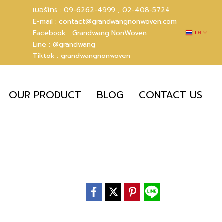
เบอร์โทร :
09-6262-4999 ,
02-408-5724
E-mail :
contact@grandwangnonwoven.com
Facebook :
Grandwang NonWoven
TH
Line :
@grandwang
Tiktok :
grandwangnonwoven
OUR PRODUCT
BLOG
CONTACT US