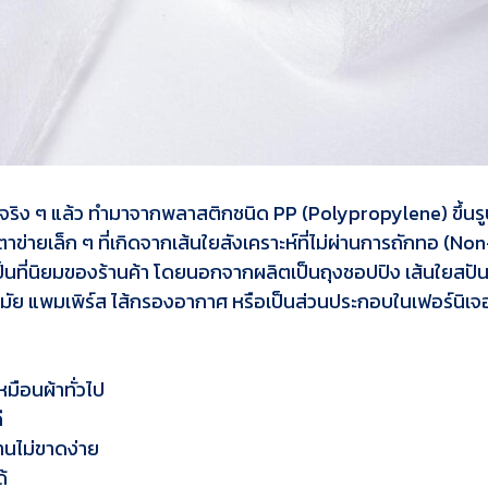
แต่จริง ๆ แล้ว ทำมาจากพลาสติกชนิด PP (Polypropylene) ขึ้
าข่ายเล็ก ๆ ที่เกิดจากเส้นใยสังเคราะห์ที่ไม่ผ่านการถักทอ (No
เป็นที่นิยมของร้านค้า โดยนอกจากผลิตเป็นถุงชอปปิง เส้นใยสปั
ัย แพมเพิร์ส ไส้กรองอากาศ หรือเป็นส่วนประกอบในเฟอร์นิเจอร
หมือนผ้าทั่วไป
ี
านไม่ขาดง่าย
ด้