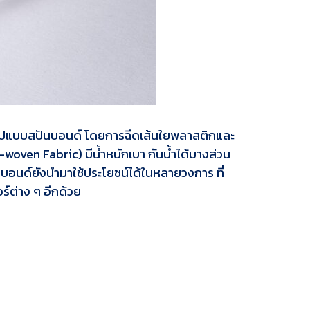
นรูปแบบสปันบอนด์ โดยการฉีดเส้นใยพลาสติกและ
n-woven Fabric) มีน้ำหนักเบา กันน้ำได้บางส่วน
นบอนด์ยังนำมาใช้ประโยชน์ได้ในหลายวงการ ที่
์ต่าง ๆ อีกด้วย