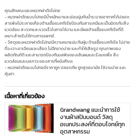
คุณลักษณะของหมวกผ่าตัดไม่ทอ
- หมวกผ่าตัดแบบไม่ทอมีน้ำหนักเบาและอ่อนนุ่มกันน้ำระบายอากาศได้ปลอด
สารพิษไม่ระคายเคืองต้านเชื้อแบคทีเรียป้องกันสารเคมีและเป็นมิตรกับสิ่ง
แวดล้อม สะดวกและรวดเร็วในการใช้งาน และมีผลต้านเชื้อแบคทีเรียที่ดี
เหมาะสำหรับใช้ทางการแพทย์.
- วัสดุของหมวกผ่าตัดไม่ทอมีความหนาแน่น กันฝุ่น ต้านเชื้อแบคทีเรีย ไม่ง่าย
ที่จะเจาะอาเจียนและเลือด ไม่ฉีกขาดง่าย และทำให้เสียรูป คุณภาพของ
ผลิตภัณฑ์ดี และสามารถป้องกันมลพิษของเส้นผมและรังแคเพื่อ สิ่ง
แวดล้อมและมลภาวะของสารที่หนังศีรษะ
- หมวกผ่าตัดแบบไม่ทอมีราคาถูก ปลอดภัย ถูกสุขอนามัย ใช้งานง่าย และ
คุ้มค่า
เนื้อหาที่เกี่ยวข้อง
Grandwang แนะนำการใช้
งานผ้าสปันบอนด์ วัสดุ
อเนกประสงค์ที่ตอบโจทย์ทุก
อุตสาหกรรม