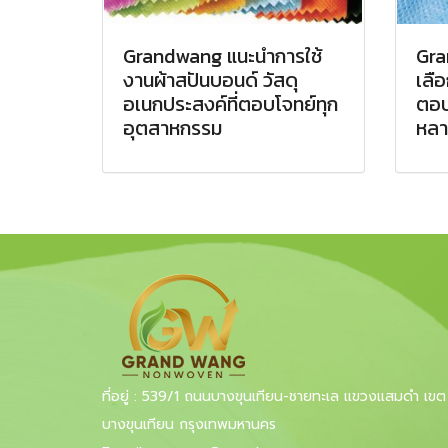
Grandwang แนะนำการใช้
Gra
งานผ้าสปันบอนด์ วัสดุ
เลือ
อเนกประสงค์ที่ตอบโจทย์ทุก
ตอบ
อุตสาหกรรม
หลา
ที่อยู่ : 539/1 ถนนบางขุนเทียน-ชายทะเล แขวงแสมดำ เขต
บางขุนเทียน กรุงเทพมหานคร