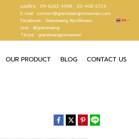
เบอร์โทร :
09-6262-4999 ,
02-408-5724
E-mail :
contact@grandwangnonwoven.com
Facebook :
Grandwang NonWoven
TH
Line :
@grandwang
Tiktok :
grandwangnonwoven
OUR PRODUCT
BLOG
CONTACT US