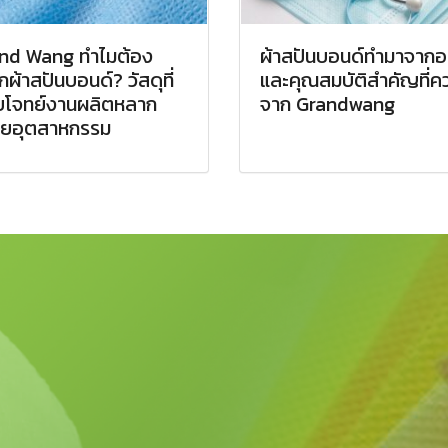
nd Wang ทำไมต้อง
ผ้าสปันบอนด์ทำมาจากอ
กผ้าสปันบอนด์? วัสดุที่
และคุณสมบัติสำคัญที่ควร
โจทย์งานผลิตหลาก
จาก Grandwang
ยอุตสาหกรรม